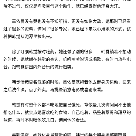
喘不过气，仅仅是呼吸空气这个动作，就已经累得他浑身大汗。
章依曼没有哭也没有不知所措，更没有如临大敌，她那时已经看
过了很多的资料，询问了很多专家，她已经下定决心用她的方式，试
着把韩觉从泥潭里拉出来。
除了叮嘱韩觉按时吃药，她还做了别的很多——韩觉躺着不想动
的时候，她就躺在韩觉的身边，叽叽喳喳说话或唱歌，有时也放些电
音，跟韩觉讲国内外音乐的流行趋势。
韩觉情绪莫名低落的时候，章依曼就拖着他去健身房运动，回来
之后洗个澡，点了外卖，再挑些治愈电影或喜剧来看。
韩觉有时想什么都不吃地把自己饿死，章依曼几次询问问不出他
想吃什么，就会点她喜欢吃的食物，自己吃着，品鉴着菜肴和甜品的
味道，再时不时喂他吃几口，询问他的看法。
每到深夜，她就化身最警觉的猫，韩觉的每个翻身她都能察觉，