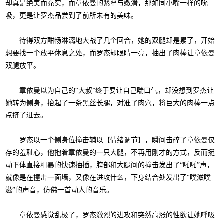
却真是绝美而充实，而章依曼的紧窄与嫩滑，那如同小嘴一样的吮
吸，更是让罗杰品尝到了前所未有的美味。
待得双方酣畅淋漓地大战了几个回合，她的双腿却是累了，开始
想要找一个放平休息之处，而罗杰却眼睛一亮，抽出了肉棒让章依曼
双腿放平。
章依曼以为自己的“大叔”终于要让自己喘口气，却没想到罗杰让
她转为侧身，抬起了一条黑丝长腿，对准了肉穴，将巨大的肉棒一点
点挤了进去。
罗杰以一个侧身位撞击辅以【情绪调节】，瞬间击碎了章依曼仅
存的羞耻心，他抱着章依曼的一只大腿，不再用刚才的方式，反而挺
动下体直接粗暴的快速抽插，胯部和大腿间的撞击发出了“啪啪”声，
就像是在撞击一面墙，又像在进攻什么，下身结合处发出了“噗滋噗
滋”的声音，仿佛一首动人的音乐。
章依曼感觉乱极了，罗杰激烈的进攻和突然高涨的性欲让她呼吸