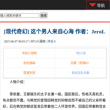
导航
你的位置：
首页
>
都市激情
[现代奇幻] 这个男人来自心海 作者：JeroL
2025-06-07 06:03:27 |
9973人围观 |
评论:
0
书包小说网
7色小说
色色漫画
囚爱（民国H）
禁漫天堂
极品淫乱合集
人物介绍：
章依曼，艾都娱乐的太子女兼一姐，国民歌后，性格天真机灵，
有点憨但不蠢，与韩觉的爱情因韩觉的抑郁症而不被自己的父亲所看
好，后在韩觉抑郁症复发后带着他二人环游世界，回国后带着韩觉去