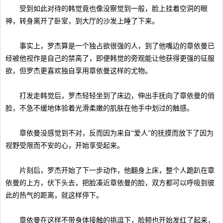
受到如此对待的韩觉竟也像没察觉到一般，脸上挂着空洞的眼
神，转身离开了卧室，到大厅的沙发上睡了下来。
事实上，罗杰算是一个独占欲很强的人，到了他嘴边的章依曼已
经被他视作是自己的禁脔了，即便韩觉的旁观能让他获得更强的征服
欲，但罗杰更喜欢独自享用章依曼这样的尤物。
打发走韩觉后，罗杰轻轻坐到了床边，伸出手抚向了章依曼的俏
脸，不急不缓地体验着光滑柔嫩的肌肤在他手中划过的触感。
章依曼没感觉到不对，反而因为来自“爱人”的抚摸而放下了因为
视野受限而不安的心，开始享受起来。
片刻后，罗杰开始了下一步动作，他翻身上床，整个人跪趴在章
依曼的上方，伏下头去，把脸凑近章依曼的脸，双方都可以呼吸到彼
此的热气的距离，就这样停下。
章依曼在这样不带身体接触的挑逗下，脸颊也开始发红了起来，