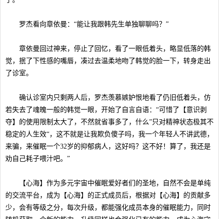
罗杰看向章依曼：“能让我跟韩先生单独聊聊吗？”
章依曼回过神来，停止了回忆，看了一眼低着头，略显低落的韩
觉，抿了下性感的嘴唇，凑过去温柔地吻了韩觉的脸一下，转身走出
了诊室。
确认诊室内只剩两人后，罗杰羡慕嫉妒恨地看了仍旧低着头，仿
若失去了魂魄一般的韩觉一眼，开始了自言自语：“可惜了【意识剥
夺】的使用限制太大了，不然就省事多了，什么”只对精神状态极其不
稳定的人生效“，这不就是让我欺负傻子吗，我一个年轻人不讲武德，
来骗，来催眠一个32岁的抑郁病人，这好吗？这不好！算了，我还是
劝自己耗子喂汁吧。”
【心海】作为多元宇宙中催眠爱好者们的圣地，自然不会是单纯
的交流平台，成为【心海】的正式成员后，根据对【心海】的贡献多
少，会有等级之分，每次升级，都能强化成员本身的催眠能力，同时