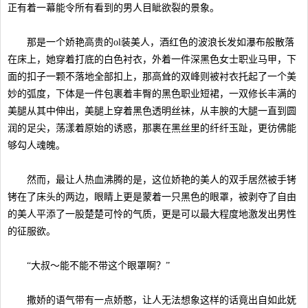
正有着一幕能令所有看到的男人目眦欲裂的景象。
那是一个娇艳高贵的ol装美人，酒红色的波浪长发如瀑布般散落
在床上，她穿着打底的白色衬衣，外着一件深黑色女士职业马甲，下
面的扣子一颗不落地全部扣上，那高耸的双峰则被衬衣托起了一个美
妙的弧度，下体是一件包裹着丰臀的黑色职业短裙，一双修长丰满的
美腿从其中伸出，美腿上穿着黑色透明丝袜，从丰腴的大腿一直到圆
润的足尖，荡漾着原始的诱惑，那裹在黑丝里的纤纤玉趾，更彷佛能
够勾人魂魄。
然而，最让人热血沸腾的是，这位娇艳的美人的双手居然被手铐
铐在了床头的两边，眼睛上更是蒙着一只黑色的眼罩，被剥夺了自由
的美人平添了一股楚楚可怜的气质，更是可以最大程度地激发出男性
的征服欲。
“大叔～能不能不带这个眼罩啊？”
撒娇的语气带有一点娇憨，让人无法想象这样的话竟出自如此妩