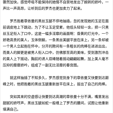
骤然加快，感觉呼吸不能保持的她情不自禁地发出了婉转的娇吟，一
声比一声高昂，让听到后的罗杰也更加卖力了起来。
罗杰抱着章依曼的黑丝玉腿不停地抽插，忽的发现她的玉足在面
前调皮地上下跳动，为了不让玉足受累，他低头轻轻一含，把一只黑
丝玉足衔入了口中，这是一幅多淫靡的画面啊：昏黄的灯光中，一个
娇艳高贵的美人，玉体侧躺，一条黑丝美腿平放在床上，另一条却被
一个男人立起抱在怀中，分开的胯间有一条粗长的肉棒在进进出出，
而美人的脚更是被男人衔入口中，仿佛那至高的美味，受到激烈冲击
的美人上下摇动，胸前的诱人双峰随着摇动翩翩起舞，加上美人毫不
压抑的靡靡娇吟，组成了一副无比淫靡的春宫图。
就这样抽插了不知多久，罗杰感觉到身下的章依曼又快要到达巅
峰之时，他把抱着的黑丝玉腿重新放平在床上，拔出了自己的肉棒。
突如其来的空虚感让快要到达高潮的章依曼十分不满，嘴里发出
甜腻的娇哼声，黑丝玉腿如蛇一般缠上了罗杰的腰间，试图让他重新
填满自己。