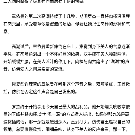
二人同时获得了极其强烈而后劲十足的快感。
章依曼的第二次高潮持续了十几秒，期间罗杰一直将肉棒深深埋
在肉穴里，承受着章依曼蜜液的喷洒，似要让她记住肉棒的形状和气
息。
高潮过后，章依曼重新瘫倒在床上，察觉到身下美人的气息逐渐
平息，罗杰嘴角划出一个不怀好意的微笑，双手撑在美人腰部两侧，
开始缓缓抽腰，在美人淫汁的作用下，肉棒与肉穴磨出了“滋滋”的声
音，仿佛爱人之间最亲密的交流。
恢复些许理智的章依曼在听到这个声音之后，双颊羞红，玉首微
摇，仿佛在否定这个声音是自己发出的。
罗杰终于开始享用今天自己最大的战利品，他开始埋头吮吸章依
曼的玉峰并将肉棒以“九浅一深”的方式插入拔出，如果说那九浅是高
速拔插的话，那一深就是缓缓深入，直到尽头，仿佛君王巡视自己的
领地，总要慢慢欣赏，细细品味，从身下美人的反应来看，那一下，