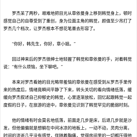
罗杰呆了两秒，艰难地把目光从章依曼身上移到韩觉身上，顿时
感觉自己的自尊受到了重创，身为位面主角的韩觉，颜值至少吊打了
罗杰几个档次，让罗杰根本不想花笔墨去形容了。
“你好，韩先生，你好，章小姐。”
回过神来后的罗杰很绅士地轻握了韩觉和章依曼的手，对着韩觉
说：“有什么烦恼，坐下聊吧。”
本来对罗杰看她的目光略带羞恼的章依曼在感受到从罗杰手里传
来的热度后，情绪竟瞬间平静了下来，转头关切的看向情绪低落，缓
缓向罗杰叙述自己抑郁史的韩觉，心里逐渐放松，回忆起跟韩觉一起
度假的日子，在旅游的途中，章依曼见识到了韩觉罕见的脆弱时刻。
他的情绪有时会莫名地低落，前面走几步是床，后退几步就是沙
发，但他偏偏就是想躺在中间冰凉的地板上，一动不动，灵肉分离，
时间的流逝几乎没有感觉，伴随着胸痛，觉得房间里的一切都压得他