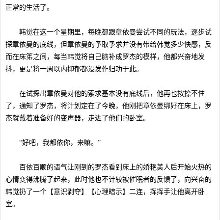
正常的生活了。
韩觉在这一个星期里，每晚都跟章依曼尝试不同的玩法，逐步试
探章依曼的底线，但章依曼的予取予求并没有带给韩觉多少快感，反
而在床笫之间，每当韩觉将自己脑补成罗杰的模样，他都兴奋地发
抖，更是将一周以内抑郁都没发作归功于此。
在试探出章依曼对他的索求基本没有底线后，他再也按捺不住
了，通知了罗杰，将计划定在了今晚，他刚把章依曼绑好在床上，罗
杰就戴着准备好的变声器，走进了他们的卧室。
“好吧，我都依你，来嘛。”
百依百顺的语气让刚到的罗杰看到床上的娇艳美人后开始火热的
心情变得沸腾了起来，此时他也不计较被催眠者的反馈了，向兴奋的
韩觉扔了一个【意识剥夺】【心理暗示】二连，挥挥手让他离开卧
室。