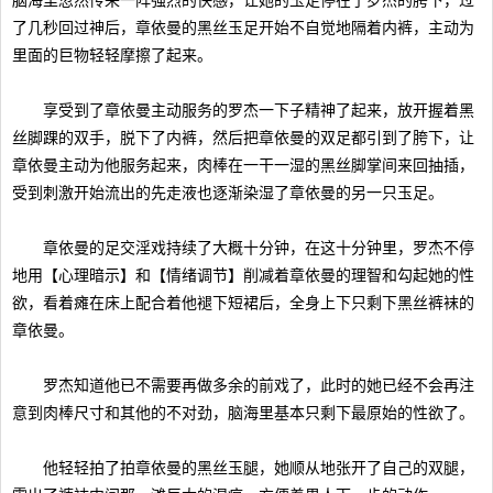
脑海里忽然传来一阵强烈的快感，让她的玉足停在了罗杰的胯下，过
了几秒回过神后，章依曼的黑丝玉足开始不自觉地隔着内裤，主动为
里面的巨物轻轻摩擦了起来。
享受到了章依曼主动服务的罗杰一下子精神了起来，放开握着黑
丝脚踝的双手，脱下了内裤，然后把章依曼的双足都引到了胯下，让
章依曼主动为他服务起来，肉棒在一干一湿的黑丝脚掌间来回抽插，
受到刺激开始流出的先走液也逐渐染湿了章依曼的另一只玉足。
章依曼的足交淫戏持续了大概十分钟，在这十分钟里，罗杰不停
地用【心理暗示】和【情绪调节】削减着章依曼的理智和勾起她的性
欲，看着瘫在床上配合着他褪下短裙后，全身上下只剩下黑丝裤袜的
章依曼。
罗杰知道他已不需要再做多余的前戏了，此时的她已经不会再注
意到肉棒尺寸和其他的不对劲，脑海里基本只剩下最原始的性欲了。
他轻轻拍了拍章依曼的黑丝玉腿，她顺从地张开了自己的双腿，