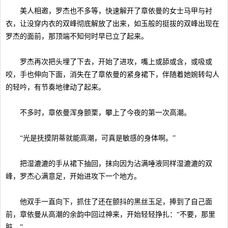
美人相邀，罗杰也不多等，快速解开了章依曼的女士马甲与衬
衣，让没穿内衣的双峰彻底解放了出来，如玉般的挺拔的双峰出现在
罗杰的面前，那顶端不知何时早已立了起来。
罗杰再次把头埋了下去，开始了进攻，嘴上或舔或含，或吸或
咬，手也伸向下面，消失在了章依曼的紧身裙下，伴随着她婉转勾人
的轻吟，有节奏地律动了起来。
不多时，章依曼浑身颤栗，攀上了今夜的第一次高潮。
“光是抚摸阴蒂就能高潮，可真是敏感的身体啊。”
把湿漉漉的手从裙下抽回，抹向因为沾满唾液同样湿漉漉的双
峰，罗杰心满意足，开始进攻下一个地方。
他双手一直向下，抓住了还在颤抖的黑丝玉足，捧到了自己面
前，章依曼从高潮的余韵中回过神来，开始轻轻挣扎：“不要，那里
脏。”