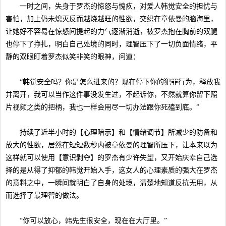
一时之间，失身于罗杰的惊怒与愧疚，对爱人韩觉安全的担忧与
害怕，加上仍未熄灭反而越烧越旺的性欲，交织在章依曼的脑海里，
让她好不容易在惊怒间提起的力气逐渐消逝，被罗杰抱在胸前的双腿
也停下了挣扎，明白自己处境的同时，理智压下了一切负面情绪，平
静的双眼盯着罗杰似笑非笑的眼神，问道：
“韩觉安全吗？你是怎么进来的？现在停下你的犯罪行为，释放我
并离开，我可以当作这件事没发生过，不起诉你，不然就算你留下照
片视频之类的把柄，我也一样会用尽一切办法跟你死磕到底。”
持续了近半小时的【心理暗示】和【情绪调节】所减少的防备和
放大的性欲，居然在短短数秒内被章依曼的理智所压下，让本来以为
这样就可以使用【意识剥夺】的罗杰有少许失望，又开始庆幸自己选
择的是从得了抑郁的韩觉开始入手，这女人的心理素质的强大在罗杰
的意料之中，一瞬间就明白了自身的处境，清楚地知道反抗无用，从
而选择了最理智的做法。
“你可以放心，韩先生很安全，现在在大厅里。”