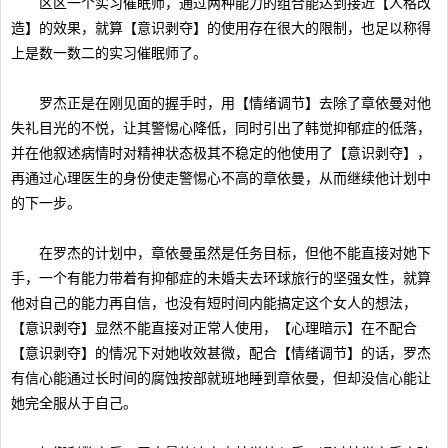
区区一个实习催眠师，通过两种能力的组合能达到接近【人格改
造】的效果，就算【意识剥夺】的使用存在很大的限制，也足以称得
上是数一数二的实习催眠师了。
罗杰正是在刚见面的握手时，用【情绪调节】去除了章依曼对他
失礼目光的不悦，让其警惕心降低，同时引出了韩觉抑郁症的低落，
并在他叙述病情时对精神状态极其不稳定的他使用了【意识剥夺】，
再通过心理医生的身份使走警惕心不高的章依曼，从而继续他计划中
的下一步。
在罗杰的计划中，章依曼虽然是任务目标，但他不能直接对她下
手，一个有能力带着有抑郁症的未婚夫去环球旅行的坚强女性，就算
他对自己的能力再自信，也没有短时间内能搞定这个女人的想法，
【意识剥夺】显然不能直接对正常人使用，【心理暗示】在不配合
【意识剥夺】的情况下对她收效甚微，配合【情绪调节】的话，罗杰
有信心能通过长时间的腐蚀按部就班地睡到章依曼，但却没信心能让
她完全服从于自己。