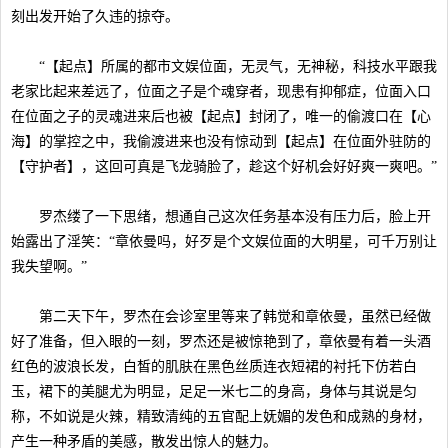
刻出发开始了久违的掠夺。
“【起点】所属的都市文娱位面，无灵气，无神秘，科技水平跟我
老家比起来差远了，位面之子是个魂穿者，现患有抑郁症，位面入口
在位面之子的灵魂进来后也被【起点】封闭了，唯一的偷渡口在【心
海】的掌控之中，我偷渡进来也没有惊动到【起点】在位面外驻防的
【守护者】，这回可真是飞龙骑脸了，趁这个好机会好好爽一爽吧。”
罗杰缕了一下思绪，想通自己这次任务基本没有压力后，脸上开
始露出了淫笑：“章依曼吗，好歹是个文娱位面的大明星，可千万别让
我失望啊。”
第二天下午，罗杰在会诊室里等来了韩觉和章依曼，虽然已经做
好了准备，但入眼的一刻，罗杰还是被惊艳到了，章依曼有着一头酒
红色的波浪长发，白皙的肌肤在黑色丝质连衣短裙的衬托下仿若白
玉，裙下的美腿尤为明显，足足一米七二的身高，身体与其说是匀
称，不如说是火辣，精致清纯的五官配上妩媚的发色和成熟的身材，
产生一种矛盾的美感，散发出惊人的魅力。