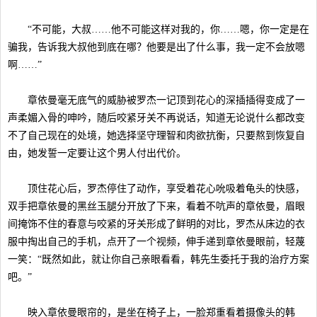
“不可能，大叔……他不可能这样对我的，你……嗯，你一定是在
骗我，告诉我大叔他到底在哪？他要是出了什么事，我一定不会放嗯
啊……”
章依曼毫无底气的威胁被罗杰一记顶到花心的深插插得变成了一
声柔媚入骨的呻吟，随后咬紧牙关不再说话，知道无论说什么都改变
不了自己现在的处境，她选择坚守理智和肉欲抗衡，只要熬到恢复自
由，她发誓一定要让这个男人付出代价。
顶住花心后，罗杰停住了动作，享受着花心吮吸着龟头的快感，
双手把章依曼的黑丝玉腿分开放了下来，看着不吭声的章依曼，眉眼
间掩饰不住的春意与咬紧的牙关形成了鲜明的对比，罗杰从床边的衣
服中掏出自己的手机，点开了一个视频，伸手递到章依曼眼前，轻蔑
一笑：“既然如此，就让你自己亲眼看看，韩先生委托于我的治疗方案
吧。”
映入章依曼眼帘的，是坐在椅子上，一脸郑重看着摄像头的韩