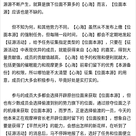
源源不断产生，就算是旗下位面不算多的【心海】而言，【位面本
源】应该也是不缺的。
但不知为何，和其他势力不同，【心海】虽然从不发布上缴【位
面本源】的强制任务，但每隔一段时间，【心海】都会不定期地发起
【征源活动】，给予任务征集指定类型的【位面本源】，只要在【征
源活动】中表现优异的成员，就能获得来自【心海】的嘉奖，得到大
量贡献值，成员的贡献值越高，【心海】给予的权限和便利就越大，
包括更强的催眠能力和观摩更多【心海】前辈们留下的优秀【本源备
份】的权限，所以哪怕是不太清楚【心海】征集【位面本源】的用
意，成员们大多会积极参与，毕竟好处是实打实的。
参与的成员大多都会选择开辟原创位面来获取【位面本源】，但
也有少数成员会选择偷渡到别的势力旗下的位面，通过掠夺位面之子
的机缘来获取【位面本源】，而罗杰，正是选择偷渡的一员，今天的
他本来正在观摩神官长老开辟位面时留下的【位面投影】，想象自己
要是获得了【平然光环】的能力，会想出怎样的新花样，在听到了
【征源活动】的消息后，马不停蹄地报了名，选好了任务和位面便立