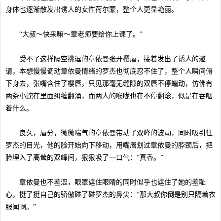
身体也逐渐散发出诱人的女性荷尔蒙，整个人更显艳丽。
“大叔～快来嘛～章老师要给你上课了。”
受不了这样隔空挑逗的章依曼张开樱唇，接着发出了诱人的邀
请，本想慢慢调动章依曼情绪的罗杰也彻底忍不住了，整个人瞬间俯
下身去，张嘴含住了樱唇，只见那毫无缝隙的双唇不停蠕动，仿佛有
两条小蛇在里面纠缠翻涌，而两人的喉咙也在不停翻滚，似是在吞咽
着什么。
良久，唇分，微微喘气的章依曼带动了双峰的波动，同时吸引住
罗杰的目光，他的脸开始向下移动，用嘴唇划过章依曼的脖颈后，把
脸埋入了高耸的双峰间，狠狠吸了一口气：“真香。”
章依曼也不羞涩，眼罩遮住眼睛的同时似乎也遮住了她的羞耻
心，挺了挺自己的骄傲碰了碰罗杰的鼻尖：“那大叔你倒是别只隔着衣
服闻啊。”