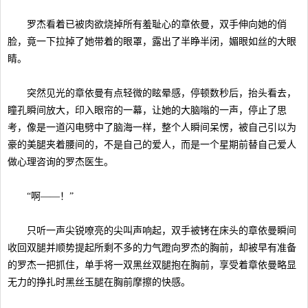
罗杰看着已被肉欲烧掉所有羞耻心的章依曼，双手伸向她的俏
脸，竟一下拉掉了她带着的眼罩，露出了半睁半闭，媚眼如丝的大眼
睛。
突然见光的章依曼有点轻微的眩晕感，停顿数秒后，抬头看去，
瞳孔瞬间放大，印入眼帘的一幕，让她的大脑嗡的一声，停止了思
考，像是一道闪电劈中了脑海一样，整个人瞬间呆愣，被自己引以为
豪的美腿夹着腰间的，不是自己的爱人，而是一个星期前替自己爱人
做心理咨询的罗杰医生。
“啊——！”
只听一声尖锐嘹亮的尖叫声响起，双手被铐在床头的章依曼瞬间
收回双腿并顺势提起所剩不多的力气蹬向罗杰的胸前，却被早有准备
的罗杰一把抓住，单手将一双黑丝双腿抱在胸前，享受着章依曼略显
无力的挣扎时黑丝玉腿在胸前摩擦的快感。