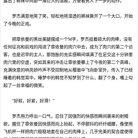
露出了裤袜中间那一滩巨大的湿痕，方便着男人下一步的动作。
罗杰满意地笑了笑，轻松地将湿透的裤袜撕开了一个大口，开始
了今晚的正戏。
把章依曼的黑丝美腿摆成一个M字，罗杰挺着硕大的肉棒，没有
任何征兆和前戏的闯进了章依曼的肉穴中去，成为了肉穴的第二个访
客，也是迟早的主人，那饱胀的充实感瞬间填满了在足交这十分钟里
肉穴里的空虚，突如其来的冲击让章依曼攀上了今夜的第二个高峰，
充满快意的响亮娇吟声不受控制地从樱唇中飞向卧室外，传入了已经
睡着的韩觉耳中，睡梦中的韩觉不知梦到了什么，翻了个身，嘴上勾
起了一丝幸福的微笑。
“好软，好紧，好滑！”
罗杰用力呼出一口气，忍住了因强烈的快感而瞬间袭来的射精
欲，握住了章依曼因快感而向上抬起，不停颤抖的纤纤细腰，像使用
飞机杯一样把肉穴稳稳地套在自己的肉棒上，几乎完美的契合度使得