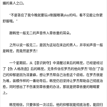
媚的美人之口。
“不是答应了我今晚就要玩ol制服眼罩play的吗，看不见能让你更
舒服哦。”
跟韩觉一般无二的声音传入章依曼的耳朵。
之所以说一般无二，是因为这站在床边的男人，并非如声音一般
是韩觉，而竟然是罗杰！
一个星期前，从【意识剥夺】中清醒过来后的韩觉，已经是经过
了【伪·人格改造】后的韩觉，无条件信任罗杰的他向罗杰“坦白”了自
己的抑郁是因为淫妻癖，想让罗杰帮自己治愈这个症结，在罗杰很是
为难，装模作样的一番劝导后，韩觉仍旧坚持让罗杰帮助自己彻底治
愈，同时想出了不伤害到章依曼的办法，那就是把章依曼的眼睛蒙
上。
韩觉相信，只要体验一次过后，他的抑郁就能彻底治愈，能回归