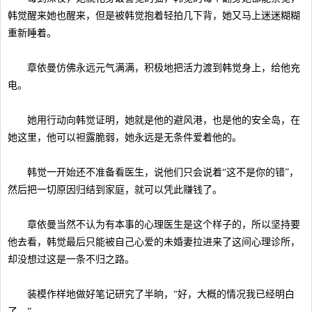
韩觉醒来她也醒来，但是被韩觉抱着轻拍几下背，她又马上迷迷糊糊
重新睡着。
章依曼仿佛永远元气满满，积极地把活力渡到韩觉身上，给他充
电。
她用行动向韩觉证明，她就是他的避风港，也是他的安全岛，在
她这里，他可以袒露脆弱，她永远是无条件爱着他的。
韩觉一开始还不准备看医生，说他们只会说着“这不是你的错”，
然后把一切原因归结到家庭，就可以凭此赚钱了。
章依曼当然不认为有本事的心理医生是这个样子的，所以坚持要
他去看，韩觉最后只能被自己心爱的未婚妻拉进来了这间心理诊所，
却没想过这是一条不归之路。
装模作样地做好笔记研究了半晌，“好，大概的情况我已经明白
了。”