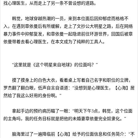
找心理医生，从而走上了另一条不曾设想的道路。
韩觉，地球穿越热潮的一员，来到本位面后因抑郁症而格格不
入，在遇到章依曼后有所缓解，走上了文抄公大明星之路，后在网络
暴力事件中抑郁复发，和章依曼一起隐退前往环游世界，回国后被章
依曼带着去看心理医生，在本文成为了纯粹的工具人。
“这里就是《这个明星来自地球》的位面吗？”
摸了摸身上的白色大衣，看着桌上写着自己名字和职位的立牌，
罗杰翻了翻白眼，低声自言自语道：“没想到是心理医生，【心海】居
然给了我这么好用的身份啊。”
拿起手边的预约病历瞄了一眼：“明天下午3点，韩觉，这个位面
的主角吗，我的任务目标就是把他的未婚妻章依曼完全奴隶化。”
脑海里过了一遍降临前【心海】给予的位面信息和任务简介：“不