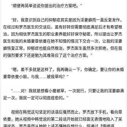
“顺便再简单说说你提出的治疗方案吧。”
“好，我意识到自己的抑郁症其实是因为淫妻癖而一直反复发作，
在经过和罗杰医生的交谈后，虽有好转但需要彻底满足后才有希望根
治，因为相信罗杰医生的职业素养能好好保守秘密，所以提出让罗杰
医生和我的未婚妻章依曼在她不知情的情况下交合一次，让我的淫妻
癖恢复正常，抑郁症也能自然根治，罗杰医生虽然多次拒绝，但在我
的强烈要求下还是勉为其难答应了这个治疗方案。”
“嗯，差不多就是这样了，我再确认一下，你确定，要让你的未婚
妻章依曼小姐，与我……被我草吗？”
“……对！我就是想看小曼被草，一次就行，只要让我的淫妻癖满
足一次，我就一定可以彻底痊愈的。”
视频在韩觉这句坚定的话语后戛然而止，罗杰放下手机，看向章
依曼，她从视频中韩觉说的第二段话开始就已经面无表情地陷入了呆
滞状态，罗杰虽然从她脸上读不懂她在想什么，但通过【情绪调