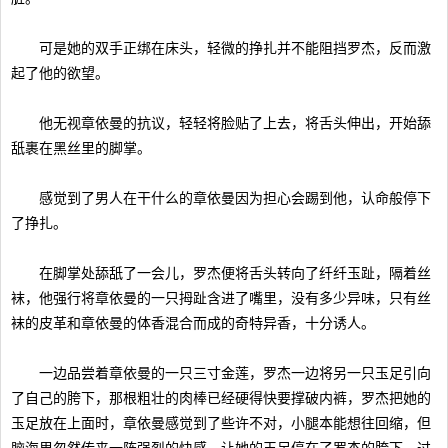
可是她的双手正绑在床头，轻微的挣扎并不能阻挡罗杰，反而激
起了他的欲望。
他无视章依曼的抗议，轻轻将脸贴了上去，将舌头伸出，开始舔
舐裹在黑丝里的脚掌。
感觉到了男人在干什么的章依曼因为担心会踢到他，认命般停下
了挣扎。
在脚掌处舔舐了一会儿，罗杰便将舌头转向了纤纤玉趾，隔着丝
袜，他强行将章依曼的一只拇趾含进了嘴里，没有多少异味，只有丝
袜的皮革和章依曼的体香混合而成的奇特异香，十分诱人。
一边品尝着章依曼的一只三寸金莲，罗杰一边将另一只玉足引向
了自己的胯下，那根粗壮的肉棒已经硬得快要撑破内裤，罗杰把她的
玉足放在上面时，章依曼感觉到了些许不对，小腿本能想往回缩，但