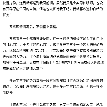
仅是身份，连目标都送到我面前啊，虽然我只是个实习催眠师，也没
有开辟原创位面的自信，但这也太优待我了吧，我就喜欢这种白给的
任务！”
罗杰理清情况后，不禁喜上眉梢。
罗杰来自一个都市异能位面，在一次偶然的机缘下加入了他口中
的【心海】，全名【混沌心海】，这是多元宇宙中一个较为神秘的势
力，比起众所周知的【起点】，【二次元】这些旗下有诸多成员和高
级位面的大势力，【心海】所属的成员和位面无论是数量还是质量，
都显得十分单薄，只有在【催眠】/【精神控制】等方面有过人理解或
杰出成就的人才能加入其中。
多元宇宙中的势力每隔一段时间都需以【位面本源】加固总部的
锚点，【心海】总部虽接近混沌，位于多元宇宙的边缘，但也一样不
能例外。
【位面本源】不算什么稀罕之物，只要一个位面稳定发展，就能