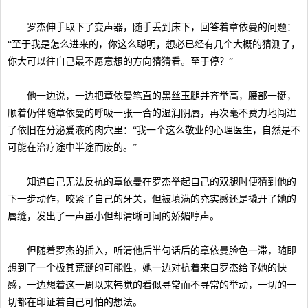
罗杰伸手取下了变声器，随手丢到床下，回答着章依曼的问题：
“至于我是怎么进来的，你这么聪明，想必已经有几个大概的猜测了，
你大可以往自己最不愿意想的方向猜猜看。至于停？”
他一边说，一边把章依曼笔直的黑丝玉腿并齐举高，腰部一挺，
顺着仍伴随章依曼的呼吸一张一合的湿润阴唇，再次毫不费力地闯进
了依旧在分泌爱液的肉穴里：“我一个这么敬业的心理医生，自然是不
可能在治疗途中半途而废的。”
知道自己无法反抗的章依曼在罗杰举起自己的双腿时便猜到他的
下一步动作，咬紧了自己的牙关，但被填满的充实感还是撬开了她的
唇缝，发出了一声虽小但却清晰可闻的娇媚哼声。
但随着罗杰的插入，听清他后半句话后的章依曼脸色一滞，随即
想到了一个极其荒诞的可能性，她一边对抗着来自罗杰给予她的快
感，一边想着这一周以来韩觉的看似寻常而不寻常的举动，一切的一
切都在印证着自己可怕的想法。