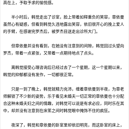
高在上，予取予求的愉悦感。
半小时后，韩觉走出了诊室，脸上带着如释重负的笑容，章依曼
虽然心有疑惑，但看到韩觉久违地露出笑容，依旧很开心的挽上爱人
的手臂，在感谢完罗杰后，被罗杰目送走出诊所大门。
但章依曼并没有看到，在她没有注意到的间隙，韩觉回过头望向
罗杰，带着一点紧张，又带着一点期待地点了点头。
离韩觉接受心理咨询后已经过去了一个星期，这一个星期以来，
韩觉的抑郁都没有发作，一切都很正常。
只是一到了晚上，韩觉就精力充沛，缠着章依曼到半夜，为章老
师解锁了不少新的姿势，乐于看见未婚夫一切正常的章依曼也十分配
合这种未婚夫妇之间的情趣，对韩觉可以说是有求必应，同时乐在其
中，却并没有注意到在床笫之间时韩觉眼中掩饰不住的疯狂。
夜深了，韩觉和章依曼的卧室里却依旧明亮，而这卧室的床上，