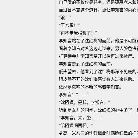
自己做的不仅仅是任务，还是孤寡老人和
而过目不忘这个道具，更让李知言的内心
“滚！”
“王八蛋！”
“再不走我报警了！”
李知言站在了沈红梅的面前，他是不可能
看着李知言对着这边走过来，男人脸色铁
打算待会儿李知言离开以后再过来捡尸。
李知言走到了沈红梅的面前。
低头望去，他看到了沈红梅那深不见底的
眼皮睁不开的沈红梅感觉有人过来以后。
依然是泼辣的不断的骂着李知言。
李知言：“……”
“沈阿姨，是我，李知言。”
听到是女儿的同学，沈红梅的心中多了一
“李知言，来，坐……”
“陪阿姨喝两杯。”
身高一米八三的沈红梅此时满脸红晕的样