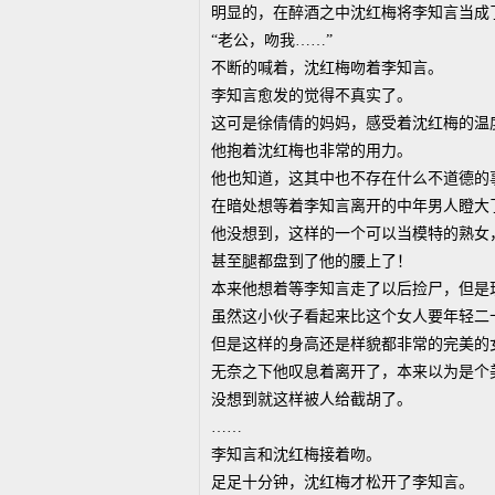
明显的，在醉酒之中沈红梅将李知言当成
“老公，吻我……”
不断的喊着，沈红梅吻着李知言。
李知言愈发的觉得不真实了。
这可是徐倩倩的妈妈，感受着沈红梅的温
他抱着沈红梅也非常的用力。
他也知道，这其中也不存在什么不道德的
在暗处想等着李知言离开的中年男人瞪大
他没想到，这样的一个可以当模特的熟女
甚至腿都盘到了他的腰上了！
本来他想着等李知言走了以后捡尸，但是
虽然这小伙子看起来比这个女人要年轻二
但是这样的身高还是样貌都非常的完美的
无奈之下他叹息着离开了，本来以为是个
没想到就这样被人给截胡了。
……
李知言和沈红梅接着吻。
足足十分钟，沈红梅才松开了李知言。