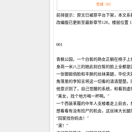
危城（H）
前排提示：原文已被原平台下架，本文系
改编版已更新至最新章节128，楼层位置 1
001
青枫公园，一个白皙的熟女正躺在椅子上
身高一米八三的她此刻白皙的脸上全都是
一张御姐俏脸和丰腴的丝袜美腿，华伦天
角落里的李知言将这一切看的清清楚楚。
他意识到了，自己觉醒的系统，和看到虚
“美女，找个地方喝一杯啊。”
一个西装革履的中年人支棱着走上前去，
想看看有没有捡尸的机会，这丝袜大长腿
“回家找你妈去！”
“滚！”