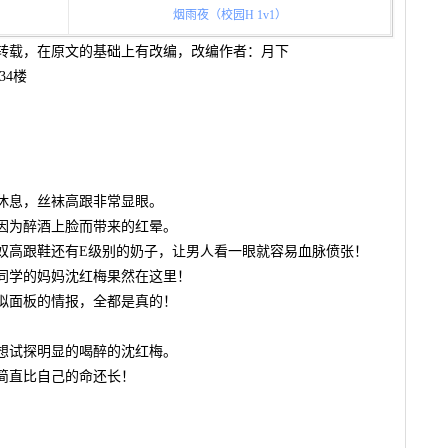
烟雨夜（校园H 1v1）
转载，在原文的基础上有改编，改编作者：月下
34楼
休息，丝袜高跟非常显眼。
因为醉酒上脸而带来的红晕。
奴高跟鞋还有E级别的奶子，让男人看一眼就容易血脉偾张！
同学的妈妈沈红梅果然在这里！
拟面板的情报，全都是真的！
想试探明显的喝醉的沈红梅。
简直比自己的命还长！