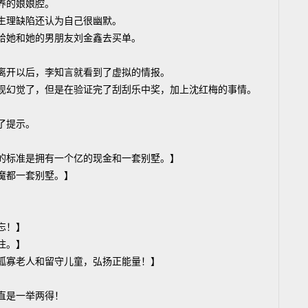
养的娘娘腔。
生理缺陷还认为自己很幽默。
给她和她的男朋友刘金鑫去买单。
离开以后，李知言就看到了虚拟的情报。
现幻觉了，但是在验证完了刮刮乐中奖，加上沈红梅的事情。
了提示。
】
的标准是拥有一个亿的现金和一套别墅。】
魔都一套别墅。】
忘！】
住。】
孤寡老人和留守儿童，弘扬正能量！】
。
直是一举两得！