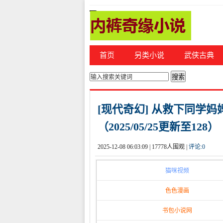
首页
另类小说
武侠古典
你的位置：
首页
>
都市激情
[现代奇幻] 从救下同学
（2025/05/25更新至128）
2025-12-08 06:03:09 |
17778人围观 |
评论:
0
猫咪视频
色色漫画
书包小说网