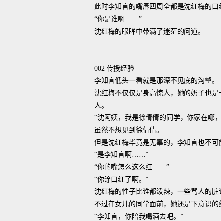
此时李知言的嘴唇四周全都是沈红梅的口
“你是谁啊……”
沈红梅的眼眸中带满了迷茫的问道。
002 传授经验
李知言低头一看就是那深不见底的沟壑。
沈红梅不仅仅是身高惊人，她的奶子也是
人。
“沈阿姨，我是徐倩倩的同学，你家在哪，
虽然不想见到徐倩倩。
但是沈红梅毕竟是无辜的，李知言也不可
“是李知言啊……”
“你的嘴怎么这么红……”
“你涂口红了啊。”
沈红梅的性子比谁都泼辣，一些骂人的脏
不过在女儿的同学面前，她还是下意识的
“李知言，你陪我喝酒去吧。”