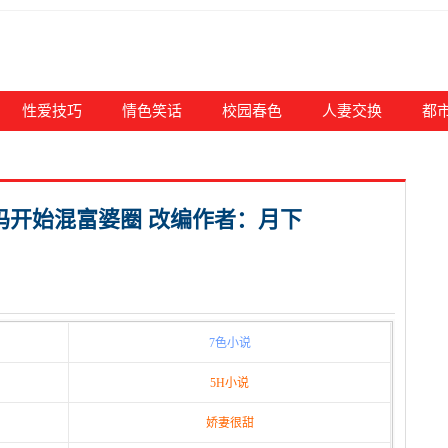
性爱技巧
情色笑话
校园春色
人妻交换
都
妈妈开始混富婆圈 改编作者：月下
7色小说
5H小说
娇妻很甜