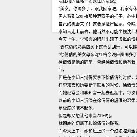
沈红梅的性格一如既往的泼辣。
“美女，你喝多了，跟我回家吧，我家有休
男人看到沈红梅那种酒蒙子的样子，心中
自己的机会来了！这要是捡尸回家，今晚
李知言走上前去，他当然不可能坐视沈红
今天上午，李知言的眼前出现了虚拟的情
“去东边的彩票店买下这叠刮刮乐，可以赚
“徐倩倩的美女母亲沈红梅今晚应酬喝多
徐倩倩是他的同学，曾经徐倩倩和他有着
间。
但是在李知言觉得要拿下徐倩倩的时候，
在李知言和她要断了联系的时候，徐倩倩
而她经常会和李知言一起去逛超市，每次
以前的李知言沉浸在徐倩倩的虚假的温柔
是极度的瞧不起他。
但是却又想让他来当ATM机。
就彻底的切断了和徐倩倩的联系。
而今天上午，她和班上的一个娘娘腔刘金