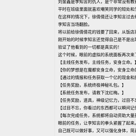
刘金鑫是李知言的仇人，是个非常没有教
平时在班级里面就喜欢嘲笑同学的短处和
在这样的情况下，徐倩倩还让李知言过去
李知言当场翻脸。
将以前给徐倩倩花的钱要了回来，从饭店
刚开始的时候李知言还觉得自己是不是出
验证了他看到的一切都是真实的！
这个时候，眼前的虚拟的系统面板再次来
【主线任务发布，主线任务，安身立命。
【你的梦想是在魔都安身立命，安身立命
【通过的情报和任务获取一个亿的现金和
【任务奖励，系统终极神秘礼包。】
【系统任务发布，请救下沈红梅。】
【任务奖励，道具，神级记忆力，过目不
【过目不忘，你看过的东西都可以瞬间记
【每次完成任务，系统都将自动资助大量
眼前的任务，让李知言的拳头紧握了起来
自己既可以做好事，又可以强化身体，简