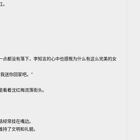
红。
一点都没有落下，李知言的心中也感慨为什么有这么完美的女
我送你回家吧。”
能看着沈红梅流落街头。
话经常挂在嘴边。
维持了文明和礼貌。