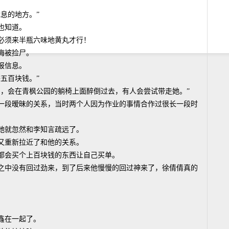
息的地方。”
也知道。
必须来半瓶六味地黄丸才行！
梅被捡尸。
报信息。
五百块钱。”
了，会在青枫公园的躺椅上面醉倒过去，有人会尝试带走她。”
一段暧昧的关系，当时两个人因为作业的事情合作过很长一段时
她就忽然和李知言疏远了。
又重新拉近了和他的关系。
都会买个上百块钱的东西让自己买单。
之中没有回过劲来，到了后来他慢慢的回过神来了，徐倩倩真的
鑫在一起了。