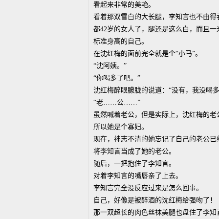
看起来非常的美艳。
看着那双雪白的大长腿，李知言也不由得
都42岁的女人了，腿还是这么白，而且
标准身高的自己。
在沈红梅的面前完全就是个“小马”。
“沈阿姨。”
“你喝多了吧。”
沈红梅醉眼朦胧的说道：“没有，我没喝多
“老……公……”
虽然喊着老公，但是实际上，沈红梅的老
所以她是个寡妇。
现在，神志不清的她忘记了自己的老公已
将李知言当成了她的老公。
随后，一把抱住了李知言。
对着李知言的嘴唇亲了上去。
李知言完全没反应过来是怎么回事。
自己，好像是被醉酒的沈红梅给强吻了！
那一双超长的肉色丝袜美腿也盘住了李知