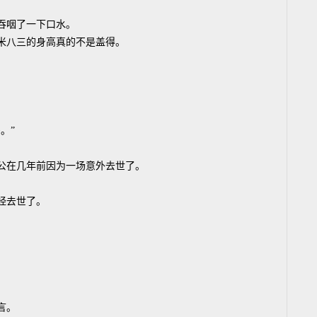
吞咽了一下口水。
一米八三的身高真的不是盖得。
。”
公在几年前因为一场意外去世了。
经去世了。
言。