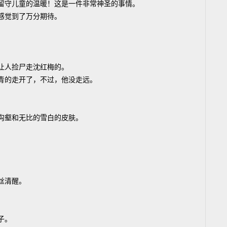
留守儿童的温暖！这是一件非常神圣的事情。
感觉到了万分期待。
让人捡尸走沈红梅的。
青的走开了，不过，他没走远。
沟壑和无比的雪白的皮肤。
丝清醒。
子。