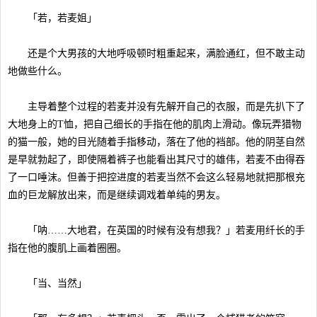
「若，若麦姐」
还是个大男孩的大地呼吸顿时粗重起来，满脸通红，但不敢主动
地做些什么。
主导着整个过程的若麦并没有先解开自己的衣服，而是先扒下了
大地身上的T恤，把自己细长的手指在他的肌肉上滑动。像玩弄猎物
的猫一般，她的目光随着手指移动，落在了他的裆部。他的阴茎自然
是早就勃起了，即使隔着裤子也能看出其尺寸的雄伟，若麦不由得吞
了一口唾沫。但善于把控进度的若麦当然不会这么轻易地就把那根充
血的巨龙解放出来，而是继续调戏着单纯的男友。
「呐……大地君，在英国的时候有没有想我？」若麦用纤长的手
指在他的腹肌上画着圈圈。
「当、当然」