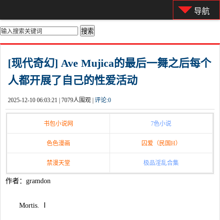
导航
你的位置：
首页
>
都市激情
[现代奇幻] Ave Mujica的最后一舞之后每个
人都开展了自己的性爱活动
2025-12-10 06:03:21 |
7079人围观 |
评论:
0
书包小说网
7色小说
色色漫画
囚爱（民国H）
禁漫天堂
极品淫乱合集
作者：gramdon
Mortis. Ⅰ