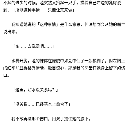
不起的进步的时候，睦突然又抬起一只手，摸着自己左边的乳房说
到：「所以这种事情……只能让东来做」
我知道她说的「这种事情」是什么意思，但没想到会从她的嘴里
说出来。
「东……去洗澡吧……」
水雾升腾，睦的裸体在朦胧中如湖中仙子一般模糊了，但左胸上
的红印却显得格外清晰，触目惊心，那是我的牙齿在她身上留下的伤
口。
「这里，沾水没关系吗？」
「没关系……已经基本上愈合了」
我不敢再碰那个伤口，用双手搂住她的腋下。