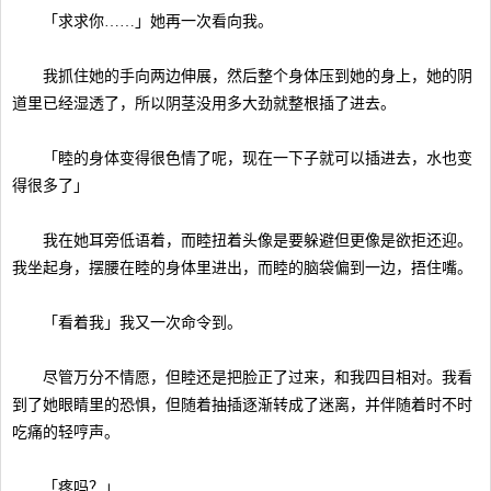
「求求你……」她再一次看向我。
我抓住她的手向两边伸展，然后整个身体压到她的身上，她的阴
道里已经湿透了，所以阴茎没用多大劲就整根插了进去。
「睦的身体变得很色情了呢，现在一下子就可以插进去，水也变
得很多了」
我在她耳旁低语着，而睦扭着头像是要躲避但更像是欲拒还迎。
我坐起身，摆腰在睦的身体里进出，而睦的脑袋偏到一边，捂住嘴。
「看着我」我又一次命令到。
尽管万分不情愿，但睦还是把脸正了过来，和我四目相对。我看
到了她眼睛里的恐惧，但随着抽插逐渐转成了迷离，并伴随着时不时
吃痛的轻哼声。
「疼吗？」