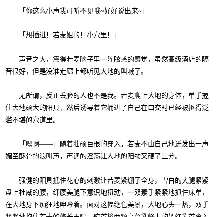
「你这么小声我可听不见哦~好好说出来~」
「想插进！若麦姐的！小穴里！」
声音之大，震得若麦脑子里一阵眩惑的感觉，虽然高级酒店的隔
音很好，但是没准走廊上都听见大地的叫喊了。
无所谓，反正丢脸的人也不是我。若麦爬上大地的身体，单手握
住大地硕大的阳具，然后诱导着它捅进了自己在口交时已经被抠得泛
滥不堪的穴道里。
「嗯啊——」随着壮硕巨根的穿入，若麦不由自己地迸发出一声
媚至酥骨的浪叫声，声调的淫荡让大地的阳物又硬了三分。
强健的阳具抵住花心的刺激让若麦紧绷了全身，雪白的大腿紧紧
盘上杜威的腰，纤腰美腿下意识地扭动，一双素手紧紧地抓住床单，
在大地身下痴狂地呻吟着。面对这幅绝色美景，大地心头一热，双手
紧紧地抱住若麦的修长玉腿，俯首将两颗高耸乳峰上的嫣红乳首含入