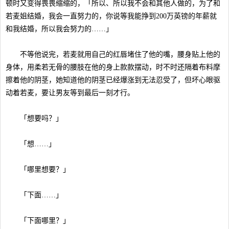
顿时又变得畏畏缩缩的，「所以、所以我不会和其他人做的，为了和
若麦姐结婚，我会一直努力的，你说等我能挣到200万英镑的年薪就
和我结婚，所以我会努力的……」
不等他说完，若麦就用自己的红唇堵住了他的嘴，腰身贴上他的
身体，用柔若无骨的腰肢在他的身上款款摆动，时不时还隔着布料摩
擦着他的阴茎，她知道他的阴茎已经爆涨到无法忍受了，但坏心眼驱
动着若麦，要让男友等到最后一刻才行。
「想要吗？」
「想……」
「哪里想要？」
「下面……」
「下面哪里？」