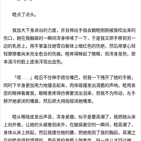
睦点了点头。
我加大下身进出的力度，并且伸出手指去戳睦刚刚被我咬出来的
伤口，她在我触碰的一瞬间浑身哆嗦了一下，于是我又把手移到另一
边的乳房上，用手掌盖住她雪白躯体上暗红色的伤疤，然后用掌心轻
轻摩擦着尚未完全愈合的伤痕。睦疼得眯起了眼睛，但浑身发热，原
本清冷的脸上逐渐浮现出血色。
「唔……」睦忍不住伸手捂住嘴巴，但我一下拽开了她的手腕，
同时下半身更加用力地撞击起来，肉体碰撞发出清脆的声响。睦用哀
怨的眼神看着我，眼睛里疼得仿佛要流出泪来，但我不为所动，左手
掰开她紧闭的嘴唇，然后把大拇指按进她嘴里。
睦从喉咙底发出声音，浑身紧绷，似乎是要高潮了，我把她从床
上向外推，让她的头被推到床外，在脑袋悬空的一瞬间，睦高潮了，
身体从床上拱起，然后我搂住她的腰，把她抱到了我的胸前。高潮之
后的睦变得软塌塌的，靠在我的肩膀上喘着气。好一会儿才回过神