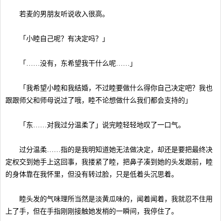
若麦的男朋友听说收入很高。
「小睦自己呢？有决定吗？」
「……没有，东希望我干什么呢……」
「我希望小睦和我结婚，不过睦要做什么得你自己决定吧？我也
跟跟师父和师母说过了哦，睦不论想做什么我们都会支持的」
「东……对我过分温柔了」说完睦轻轻地叹了一口气。
过分温柔……指的是我明知道她无法做决定，却还是要把最终决
定权交到她手上这回事，我搂紧了睦，把鼻子凑到她的头发跟前，睦
的身体靠在我怀里，但没有转过脸，只是低着头沉思着。
睦头发的气味理所当然是淡黄瓜味的，闻着闻着，我就忍不住用
上了手，但在手指刚刚接触她发梢的一瞬间，我停住了。