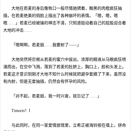
大地在若麦的身后像牲口一般尽情驰骋着，黝黑的肉棍疯狂抽
插，在若麦绝美的俏脸上插出了各种崩坏的表情。「嗯，嗯，嗯
嗯……」若麦已经被操的神志不清，只知道挺动着自己的屁股迎合着
大地的冲击……
「嗯啊啊，若麦姐……我要射了——」
大地突然将巨根从若麦的蜜穴中拔出，浓厚的精液从马眼疯狂喷
涌而出，在空中飞溅，落到了若麦的肚脐上，胸口上，脸和头发上。
若麦这才意识到刚才大地不知什么时候就把避孕套摘了下来，虽然没
有内射，但是无套抽插，仍然会有怀孕的风险。
「对不起，若麦姐，我一时兴奋，就忘记了……」
Timoris?.Ⅰ
与此同时，在同一家爱情旅馆里，立希正被海铃按在墙上，拼命