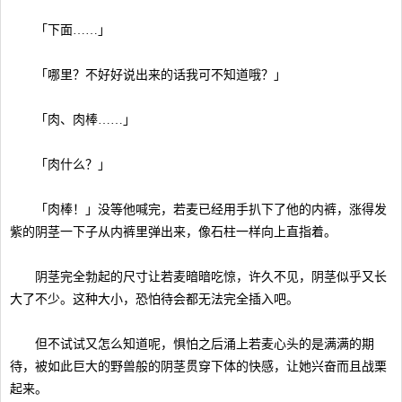
「下面……」
「哪里？不好好说出来的话我可不知道哦？」
「肉、肉棒……」
「肉什么？」
「肉棒！」没等他喊完，若麦已经用手扒下了他的内裤，涨得发
紫的阴茎一下子从内裤里弹出来，像石柱一样向上直指着。
阴茎完全勃起的尺寸让若麦暗暗吃惊，许久不见，阴茎似乎又长
大了不少。这种大小，恐怕待会都无法完全插入吧。
但不试试又怎么知道呢，惧怕之后涌上若麦心头的是满满的期
待，被如此巨大的野兽般的阴茎贯穿下体的快感，让她兴奋而且战栗
起来。