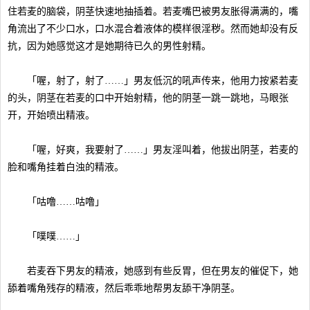
住若麦的脑袋，阴茎快速地抽插着。若麦嘴巴被男友胀得满满的，嘴
角流出了不少口水，口水混合着液体的模样很淫秽。然而她却没有反
抗，因为她感觉这才是她期待已久的男性射精。
「喔，射了，射了……」男友低沉的吼声传来，他用力按紧若麦
的头，阴茎在若麦的口中开始射精，他的阴茎一跳一跳地，马眼张
开，开始喷出精液。
「喔，好爽，我要射了……」男友淫叫着，他拔出阴茎，若麦的
脸和嘴角挂着白浊的精液。
「咕噜……咕噜」
「噗噗……」
若麦吞下男友的精液，她感到有些反胃，但在男友的催促下，她
舔着嘴角残存的精液，然后乖乖地帮男友舔干净阴茎。