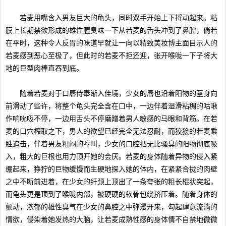
若麦用嘴含入男友巨大的龟头，同时双手开始上下捋动起来。粘
膜上长期禁欲形成的雄性腥臭味一下从若麦的舌头冲到了鼻腔，倘若
在平时，这种令人反胃的味道早就让一向以精致美妆博主面目示人的
若麦感到恶心至极了，但此时的若麦不拒还迎，张开喉咙一下子将大
地的巨型肉棒直吞到底。
随着若麦对于口唇侍奉渐入佳境，少女的唇也沿着阳物的茎身向
前滑动了些许，将整个龟头完全含在口中，一边伴着湿滑粘稠的咕啾
作响吮吸不停，一边用舌头不停磨蹭着男人敏感的马眼和背筋。在若
麦的口穴榨取之下，男人的欲望已经完全无法忍耐，而狡狯的若麦乘
胜追击，伴着男友粗闷的哼叫，少女的口腔把无比骚臭的阳物彻底吸
入，粗大的巨根也用力顶开她的会厌。若麦的身体随着异物的侵入紧
绷起来，狰狞的巨物缓慢而生硬地探入她的体内，在紧紧合拢的肉壁
之中不断前进着，在少女的纤颈上顶出了一条夸张的粗长棍状突起，
而龟头更是顶到了喉咙内部，被硬硬的软骨包绕挤压着。随着身体的
颤动，浓郁的雄性臭气在少女的鼻腔之中弥漫开来，勾起肆意流淌的
情欲，侵染着她发热的大脑，让若麦成熟性感的身体情不自禁地微微