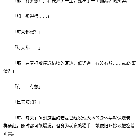
「那，有多想？」若麦把头一歪，露出了一个捕猎者的笑容。
「想、想得很……」
「每天都想？」
「每天都……」
「那」若麦把嘴凑近猎物的耳边，低语道「有没有想……sex的事
情？」
「有……有想」
「每天都想？」
「每、每天」问到这里的若麦已经发现大地的身体早就像烧炭一
样通红，随时都可能爆发，但身为老道的猎手，她依旧巧妙地把控着
距离。