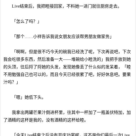
Live结束后，我把睦接回家，不料她一进门就往厨房走去。
「怎么了吗？」
「那个……小祥告诉我说女朋友应该帮男朋友做家务」
「啊啊，但是很不巧今天的碗我已经洗了呢，下次再说吧，下次
我会吃很多东西，然后准备一大——堆碗给小睦洗的」我把手放到她
的头顶，往后捋了捋她的头发，发现她像丢了什么似的发呆着，「睦
不用勉强自己也可以的，而且今天已经很累了吧，好好休息吧。要果
汁吗？」
「嗯」她低下头。
我拿出两罐芒果汁倒进杯里，往其中一杯加了一瓶盖伏特加，加
了酒精的这杯是我的，没有酒精的这杯给睦。
「今天Live结束之后没有开庆功宴呢，这不是你们最后一次Live