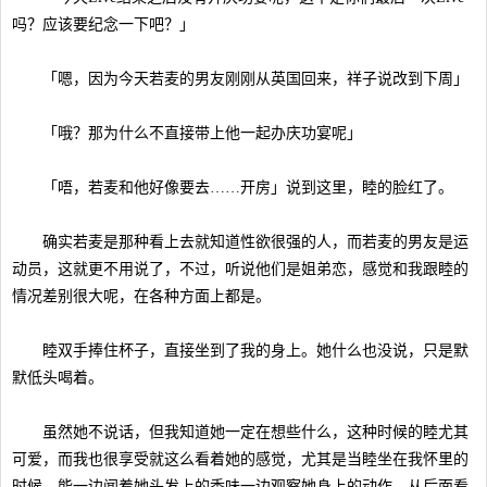
吗？应该要纪念一下吧？」
「嗯，因为今天若麦的男友刚刚从英国回来，祥子说改到下周」
「哦？那为什么不直接带上他一起办庆功宴呢」
「唔，若麦和他好像要去……开房」说到这里，睦的脸红了。
确实若麦是那种看上去就知道性欲很强的人，而若麦的男友是运
动员，这就更不用说了，不过，听说他们是姐弟恋，感觉和我跟睦的
情况差别很大呢，在各种方面上都是。
睦双手捧住杯子，直接坐到了我的身上。她什么也没说，只是默
默低头喝着。
虽然她不说话，但我知道她一定在想些什么，这种时候的睦尤其
可爱，而我也很享受就这么看着她的感觉，尤其是当睦坐在我怀里的
时候，能一边闻着她头发上的香味一边观察她身上的动作。从后面看