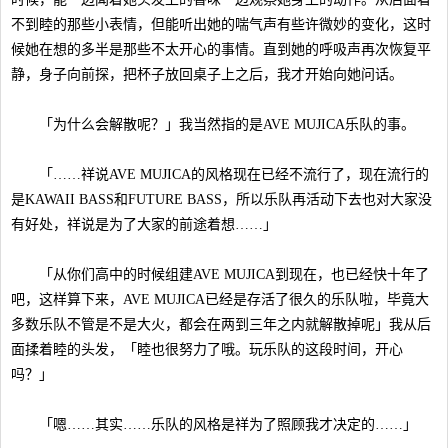
不到睦的那些小表情，但能听出她的喘气声有些许微妙的变化，这时
候她在想的多半是那些不太开心的事情。直到她的呼吸声再次恢复平
静，身子向前探，把杯子放回桌子上之后，我才开始向她问话。
「为什么会解散呢？」我当然指的是AVE MUJICA乐队的事。
「……祥说AVE MUJICA的风格现在已经不流行了，现在流行的
是KAWAII BASS和FUTURE BASS，所以乐队再活动下去也对大家没
有好处，祥说是为了大家的前途着想……」
「从你们高中的时候组建AVE MUJICA到现在，也已经快十年了
吧，这样算下来，AVE MUJICA已经是存活了很久的乐队啦，毕竟大
多数乐队不管是不是大火，都会在两到三年之内就解散掉呢」我从后
面揉着睦的头发，「睦也很努力了哦。玩乐队的这段时间，开心
吗？」
「嗯……其实……乐队的风格是祥为了照顾我才决定的……」