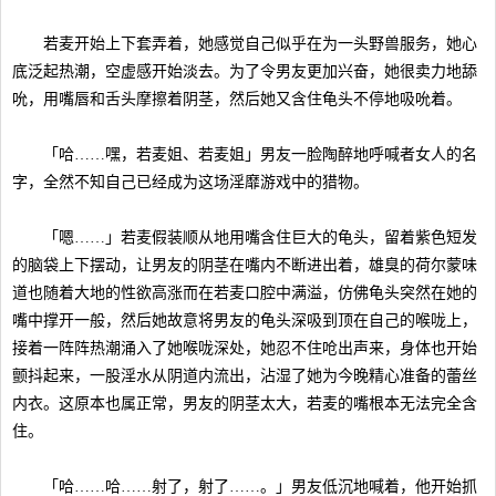
若麦开始上下套弄着，她感觉自己似乎在为一头野兽服务，她心
底泛起热潮，空虚感开始淡去。为了令男友更加兴奋，她很卖力地舔
吮，用嘴唇和舌头摩擦着阴茎，然后她又含住龟头不停地吸吮着。
「哈……嘿，若麦姐、若麦姐」男友一脸陶醉地呼喊者女人的名
字，全然不知自己已经成为这场淫靡游戏中的猎物。
「嗯……」若麦假装顺从地用嘴含住巨大的龟头，留着紫色短发
的脑袋上下摆动，让男友的阴茎在嘴内不断进出着，雄臭的荷尔蒙味
道也随着大地的性欲高涨而在若麦口腔中满溢，仿佛龟头突然在她的
嘴中撑开一般，然后她故意将男友的龟头深吸到顶在自己的喉咙上，
接着一阵阵热潮涌入了她喉咙深处，她忍不住呛出声来，身体也开始
颤抖起来，一股淫水从阴道内流出，沾湿了她为今晚精心准备的蕾丝
内衣。这原本也属正常，男友的阴茎太大，若麦的嘴根本无法完全含
住。
「哈……哈……射了，射了……。」男友低沉地喊着，他开始抓