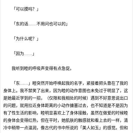
「可以摸吗？」
「东的话……不用问也可以的」
「为什么呢？」
「因为……」
我听到睦的呼吸声变得有点急促。
「东……」睦突然开始呼唤起我的名字，紧接着把头靠在了我的
身体上。我不禁笑了出来，因为睦的动作意图也未免过于明显了，这
是她最近学到的一招，（仅限和我相处的时候）遇到不好意思说出口
的问题，就用拉近身体距离的小动作搪塞过去，也不知道是不是因为
有了性生活的影响，睦明显喜欢上了身体接触，虽然在做爱的时候睦
的身体会变得红热，但在平时，她肌肤的触感就和看上去的一样，清
冷中稍带一点温润，像古代的书中所说的「美人如玉」的感觉。但和