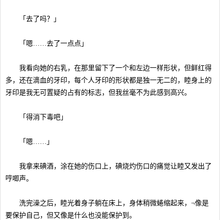
「去了吗？」
「嗯……去了一点点」
我看向她的右乳，在那里留下了一个和左边一样形状，但鲜红得
多，还在滴血的牙印，每个人牙印的形状都是独一无二的，睦身上的
牙印是我无可置疑的占有的标志，但我丝毫不为此感到高兴。
「得消下毒吧」
「嗯……」
我拿来碘酒，涂在她的伤口上，碘烧灼伤口的痛觉让睦又发出了
哼唧声。
洗完澡之后，睦光着身子躺在床上，身体稍微蜷缩起来，¬像是
要保护自己，但又像是什么也没能保护到。