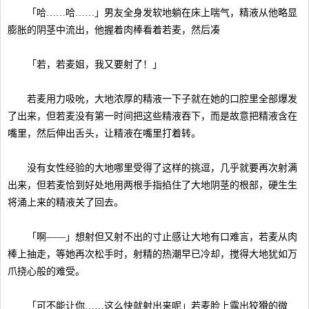
「哈……哈……」男友全身发软地躺在床上喘气，精液从他略显
膨胀的阴茎中流出，他握着肉棒看着若麦，然后凑
「若，若麦姐，我又要射了！」
若麦用力吸吮，大地浓厚的精液一下子就在她的口腔里全部爆发
了出来，但若麦没有第一时间把这些精液吞下，而是故意把精液含在
嘴里，然后伸出舌头，让精液在嘴里打着转。
没有女性经验的大地哪里受得了这样的挑逗，几乎就要再次射满
出来，但若麦恰到好处地用两根手指掐住了大地阴茎的根部，硬生生
将涌上来的精液关了回去。
「啊——」想射但又射不出的寸止感让大地有口难言，若麦从肉
棒上抽走，等她再次松手时，射精的热潮早已冷却，搅得大地犹如万
爪挠心般的难受。
「可不能让你……这么快就射出来呢」若麦脸上露出狡猾的微