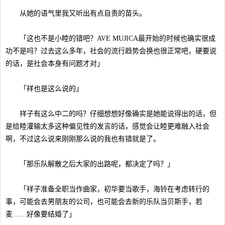
从她的语气里我又听出有点自责的苗头。
「这也不是小睦的错吧？AVE MUJICA最开始的时候也确实很成
功不是吗？过去这么多年，社会的流行趋势会换也很正常吧，硬要说
的话，是社会本身有问题才对」
「祥也是这么说的」
祥子有这么中二的吗？仔细想想好像确实是她能说得出的话，但
是给睦灌输太多这种偏见性的发言的话，感觉会让睦更难融入社会
啊，不过这么说来刚刚那么说的我也有错就是了。
「那乐队解散之后大家的出路呢，都决定了吗？」
「祥子准备全职当作曲家，初华要当歌手，海铃在考虑转行的
事，可能会去男朋友的公司，也可能会去新的乐队当贝斯手，若
麦……好像要结婚了」