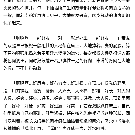
那根巨物比若麦的穴口感觉粗大了三圈有余，若麦只觉得下身被一根
火烫的铁杵撑开，每一下抽插所产生的热量都好似要将媚肉烫成熟透
一般，而若麦的淫声浪叫更是让大地愈发兴奋，腰身挺动的速度更加
快了起来。
「啊啊啊……好舒服……对……就是那里……好舒服……」若麦
的双腿早已被熊一般粗壮的大地架在肩上，大地捧着若麦的屁股，胯
下巨物狠狠地捣入若麦那淫水泛滥的嫩穴，每次都将肉棒尽根送入那
粉色肉洞里，同时狠狠撞击着那弹性十足的臀肉，丰满的臀肉在大地
的撞击下不住抖动着
「啊啊啊…好厉害…好有力度…好过瘾…在顶…在操我的骚屁
股…用力操我…骚货…骚逼…大鸡巴…大肉棒…好粗…好长…好大的
肉棒…好爽…好爽…好深…好爽…哦哦哦…好猛…大肉棒…顶到里面
了…好棒…好硬…好爽…好过瘾…好爽…」若麦双腿跪在床上，自己
伸手抓着自己的豪乳，纤手紧握，将白嫩的乳房揉捏成各种形状，同
时浪叫着，被长长的黑色肉棒疯狂抽插着粉嫩的肉穴，肉穴中的淫水
被抽插的『噗呲』声，『噗呲』声连成一片，淫水四溅。