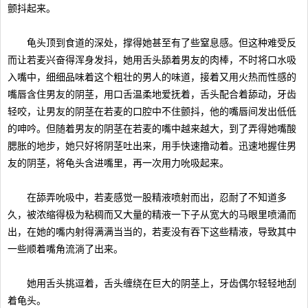
颤抖起来。
龟头顶到食道的深处，撑得她甚至有了些窒息感。但这种难受反
而让若麦兴奋得浑身发抖，她用舌头舔着男友的肉棒，不时将口水吸
入嘴中，细细品味着这个粗壮的男人的味道，接着又用火热而性感的
嘴唇含住男友的阴茎，用口舌温柔地爱抚着，舌头配合着舔动，牙齿
轻咬，让男友的阴茎在若麦的口腔中不住颤抖，他的嘴唇间发出低低
的呻吟。但随着男友的阴茎在若麦的嘴中越来越大，到了弄得她嘴酸
腮胀的地步，她只好将阴茎吐出来，用手快速撸动着。迅速地握住男
友的阴茎，将龟头含进嘴里，再一次用力吮吸起来。
在舔弄吮吸中，若麦感觉一股精液喷射而出，忍耐了不知道多
久，被浓缩得极为粘稠而又大量的精液一下子从宽大的马眼里喷涌而
出，在她的嘴内射得满满当当的，若麦没有吞下这些精液，导致其中
一些顺着嘴角流淌了出来。
她用舌头挑逗着，舌头缠绕在巨大的阴茎上，牙齿偶尔轻轻地刮
着龟头。