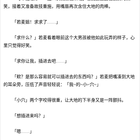
笑，接着又准备故技重施，用嘴唇再次含住大地的肉棒。
「若麦姐！求求了……」
「求什么？」若麦看着眼前这个大男孩被他如此玩弄的样子，心
里只觉得好笑。
「求你让我，插进去吧……」
「欸？是那么容易就可以插进去的东西吗？」若麦把嘴凑到大地
的耳朵旁，压低了声音轻轻说：「我~的~小~穴~」
「小穴」两个字咬得很重，让大地的下半身又是一阵颤抖。
「想插进来吗？」
「嗯……」