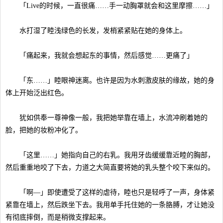
「Live的时候，一直很痛……手一动胸罩就会和这里摩擦……」
水打湿了睦浅绿色的长发，发梢紧紧贴在她的身体上。
「痛起来，我就会想起东的事情，然后感觉……更痛了」
「东……」睦眼神迷离。也许是因为水刺激皮肤的缘故，她的身
体上开始泛出红色。
犹如供奉一尊神像一般，我把她举靠在墙上，水流冲刷着她的
脸，把她的妆粉冲化了。
「这里……」她指向自己的右乳。我用牙齿缓缓靠近睦的胸部，
然后重重地咬了下去，力道之大简直要将她的乳头整个咬下来似的。
「啊—」即使遭受了这样的虐待，睦也只是轻呼了一声，身体紧
紧靠在墙上，然后跌坐下去。我用单手托住她的一条胳膊，才让她没
有彻底摔倒，而是稍微支撑起来。