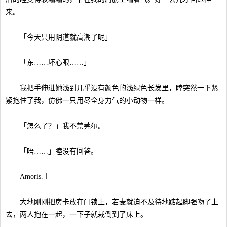
来。
「今天只用阴道就高潮了呢」
「东……坏心眼……」
我把手伸进她浅到几乎没有颜色的浅绿色长发里，睦突然一下紧
紧抱住了我，仿佛一只用尽全身力气的小动物一样。
「怎么了？」我不禁莞尔。
「唔……」睦没有回答。
Amoris.Ⅰ
大地刚刚把房卡放在门锁上，若麦就迫不及待地踮起脚强吻了上
去，两人抱在一起，一下子就栽倒到了床上。