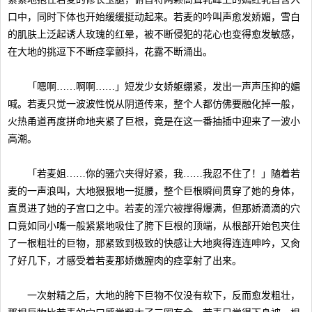
口中，同时下体也开始缓缓挺动起来。若麦的吟叫声愈发娇媚，雪白
的肌肤上泛起诱人玫瑰的红晕，被不断侵犯的花心也变得愈发敏感，
在大地的挑逗下不断痉挛颤抖，花露不断涌出。
「嗯啊……啊啊……」短发少女娇躯绷紧，发出一声声压抑的媚
喊。若麦只觉一波波性悦从阴道传来，整个人都仿佛要融化掉一般，
火热甬道再度拼命地夹紧了巨根，竟是在这一番抽插中迎来了一波小
高潮。
「若麦姐……你的骚穴夹得好紧，我……我忍不住了！」随着若
麦的一声浪叫，大地狠狠地一挺腰，整个巨根瞬间贯穿了她的身体，
直贯进了她的子宫口之中。若麦的淫穴被撑得爆满，但那娇滴滴的穴
口竟如同小嘴一般紧紧地吸住了胯下巨根的顶端，从根部开始包夹住
了一根粗壮的巨物，那紧致到极致的快感让大地爽得连连呻吟，又肏
了好几下，才感受着若麦那娇嫩膣肉的痉挛射了出来。
一次射精之后，大地的胯下巨物不仅没有软下，反而愈发粗壮，